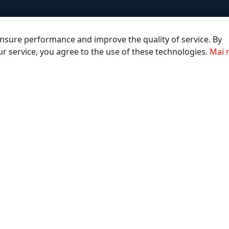
nsure performance and improve the quality of service. By
ur service, you agree to the use of these technologies.
Mai 
PENTRU UTILIZATORI
PENTRU PA
De unde sa cumperi
E-Catalog
Canyon Life App
Canyon Medi
Drivere si manuale
Certificate
Politica de Confidentialitate
Contacteaza E