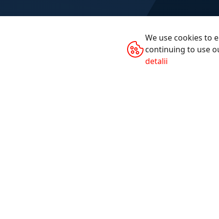
We use cookies to e
continuing to use o
detalii
PRODUSE
Accesorii telefoane
Accesorii PC
Samrtwatch-uri
Gaming