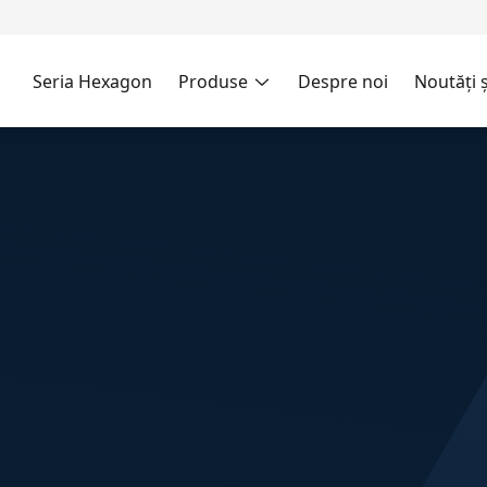
Seria Hexagon
Produse
Despre noi
Noutăți ș